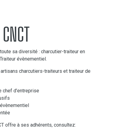
a CNCT
oute sa diversité : charcutier-traiteur en
 Traiteur évènementiel.
rtisans charcutiers-traiteurs et traiteur de
 chef d’entreprise
lusifs
ur évènementiel
entée
CT offre à ses adhérents, consultez: