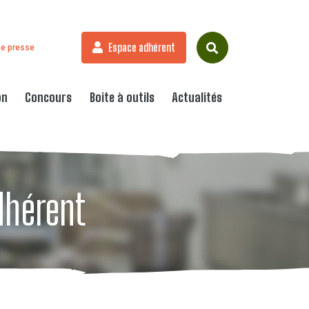
Espace adhérent
e presse
on
Concours
Boite à outils
Actualités
dhérent