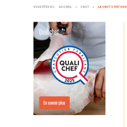
VOUS ÊTES ICI :
ACCUEIL
CNCT
LA CNCT C’EST VOU
Qualichef
En savoir plus