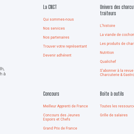
La CNCT
Univers des charcu
traiteurs
Qui sommes-nous
L'histoire
Nos services
La viande de cocho
Nos partenaires
Les produits de char
Trouver votre représentant
Nutrition
Devenir adhérent
Qualichef
3h,
S'abonner à la revue
4h à
Charcuterie & Gastr
Concours
Boite à outils
Meilleur Apprenti de France
Toutes les ressourc
Concours des Jeunes
Grille de salaires
Espoirs et Chefs
Grand Prix de France