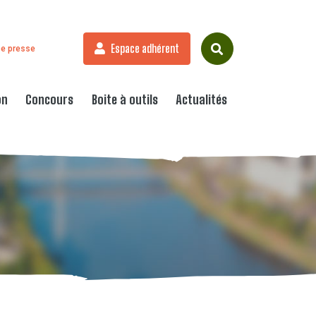
Espace adhérent
e presse
on
Concours
Boite à outils
Actualités