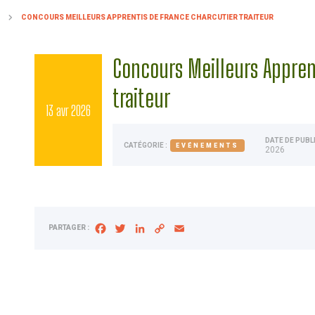
CONCOURS MEILLEURS APPRENTIS DE FRANCE CHARCUTIER TRAITEUR
Concours Meilleurs Appren
traiteur
13 avr 2026
DATE DE PUBLI
CATÉGORIE
:
EVÉNEMENTS
2026
Facebook
Twitter
LinkedIn
Copy
Email
PARTAGER :
Link