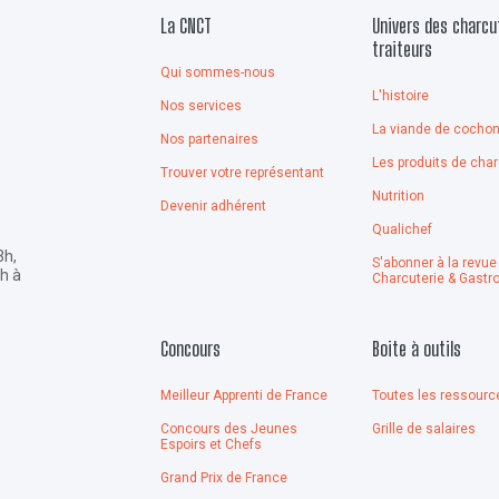
La CNCT
Univers des charcu
traiteurs
Qui sommes-nous
L'histoire
Nos services
La viande de cocho
Nos partenaires
Les produits de char
Trouver votre représentant
Nutrition
Devenir adhérent
Qualichef
3h,
S'abonner à la revue
4h à
Charcuterie & Gastr
Concours
Boite à outils
Meilleur Apprenti de France
Toutes les ressourc
Concours des Jeunes
Grille de salaires
Espoirs et Chefs
Grand Prix de France